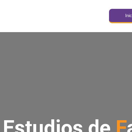
Inic
Estudios de
F