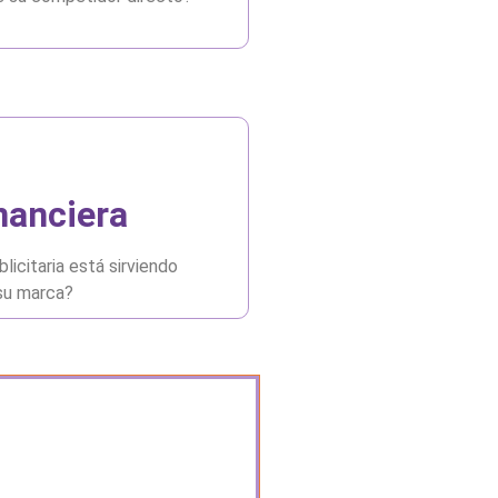
inanciera
blicitaria está sirviendo
su marca?