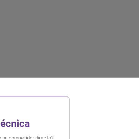
técnica
e su competidor directo?